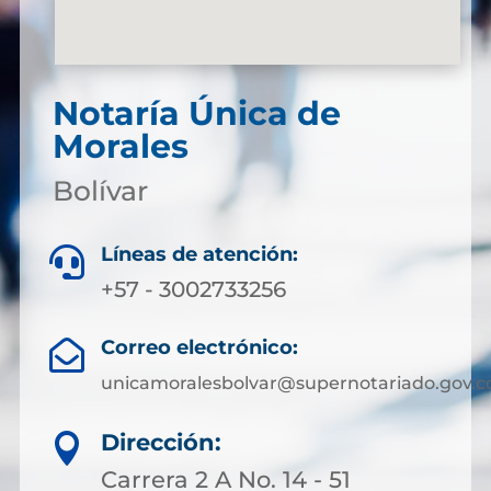
Notaría Única de
Morales
Bolívar
Líneas de atención:

+57 - 3002733256
Correo electrónico:

unicamoralesbolvar@supernotariado.gov.c
Dirección:

Carrera 2 A No. 14 - 51