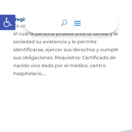
Abrir barra de herramientas
Registro Civil de Nacimiento
Es un documento indispensable mediante
el cual la persona prueba ante la familia y la
sociedad su existencia y le permite
identificarse, ejercer sus derechos y cumplir
sus obligaciones. Requisitos: Certificado de
nacido vivo dado por el médico, centro
hospitalario,...