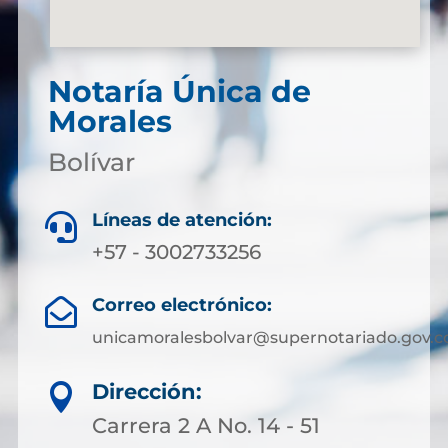
Notaría Única de
Morales
Bolívar
Líneas de atención:

+57 - 3002733256
Correo electrónico:

unicamoralesbolvar@supernotariado.gov.c
Dirección:

Carrera 2 A No. 14 - 51