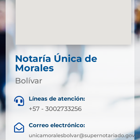
Notaría Única de
Morales
Bolívar
Líneas de atención:

+57 - 3002733256
Correo electrónico:

unicamoralesbolvar@supernotariado.gov.c