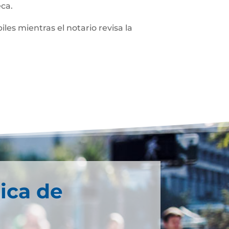
eca.
iles mientras el notario revisa la
ica de