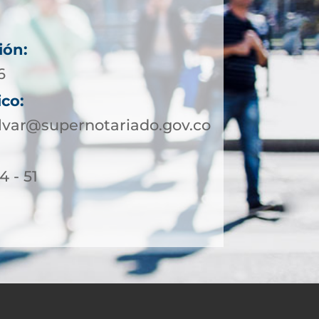
ión:
6
ico:
lvar@supernotariado.gov.co
4 - 51