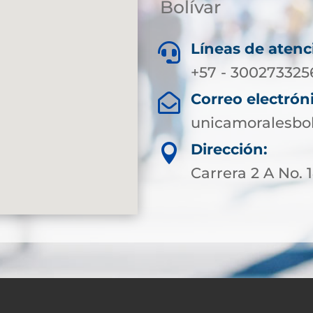
Bolívar
Líneas de atenc

+57 - 300273325
Correo electrón

unicamoralesbo
Dirección:

Carrera 2 A No. 1