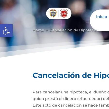
Inicio
Abrir barra de herramientas
Home
Cancelación de Hipoteca
Can
9
9
Cancelación de Hip
Para cancelar una hipoteca, el dueño d
quien prestó el dinero (el acreedor) de
Este acto de cancelación se hace tambi