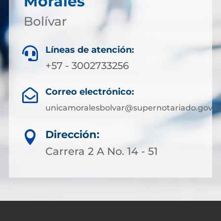
Morales
Bolívar
Líneas de atención:

+57 - 3002733256
Correo electrónico:

unicamoralesbolvar@supernotariado.gov.c
Dirección:

Carrera 2 A No. 14 - 51