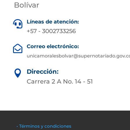
Bolívar
Líneas de atención:

+57 - 3002733256
Correo electrónico:

unicamoralesbolvar@supernotariado.gov.c
Dirección:

Carrera 2 A No. 14 - 51
• Términos y condiciones