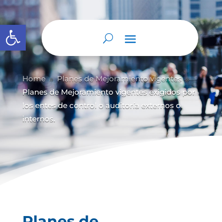
Abrir barra de herramientas
Home
Planes de Mejoramiento vigentes
9
9
Planes de Mejoramiento vigentes exigidos por
los entes de control o auditoría externos o
internos.
Planes de