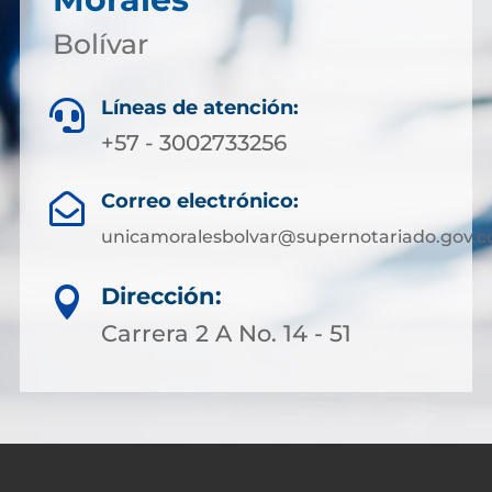
Bolívar
Líneas de atención:

+57 - 3002733256
Correo electrónico:

unicamoralesbolvar@supernotariado.gov.c
Dirección:

Carrera 2 A No. 14 - 51