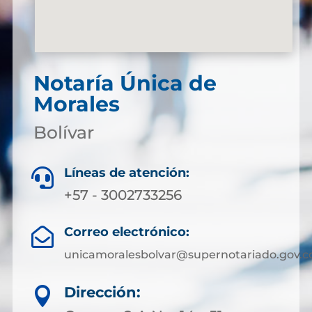
Notaría Única de
Morales
Bolívar
Líneas de atención:

+57 - 3002733256
Correo electrónico:

unicamoralesbolvar@supernotariado.gov.c
Dirección:
