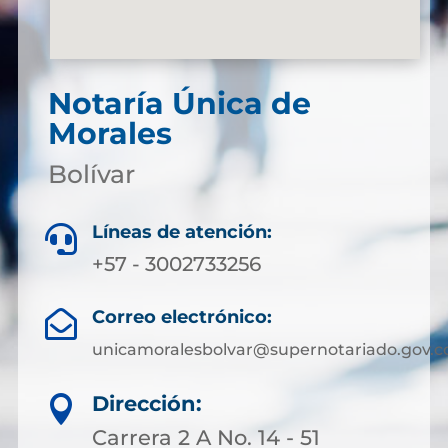
Notaría Única de
Morales
Bolívar
Líneas de atención:

+57 - 3002733256
Correo electrónico:

unicamoralesbolvar@supernotariado.gov.c
Dirección:

Carrera 2 A No. 14 - 51