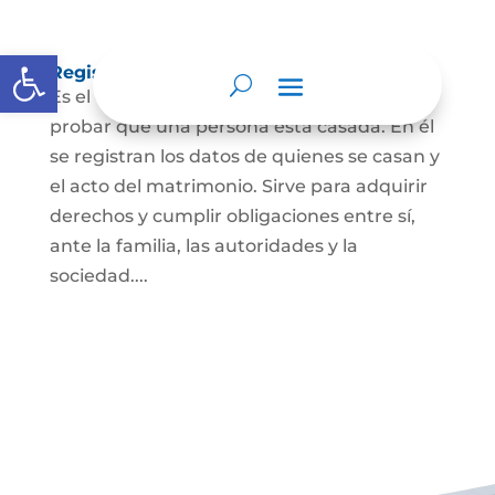
Abrir barra de herramientas
Registro Civil de Matrimonio
Es el documento público necesario para
probar que una persona está casada. En él
se registran los datos de quienes se casan y
el acto del matrimonio. Sirve para adquirir
derechos y cumplir obligaciones entre sí,
ante la familia, las autoridades y la
sociedad....