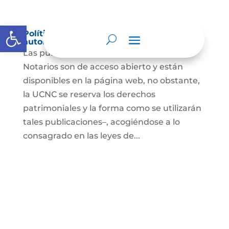
Abrir barra de herramientas
Política de derechos de autor y/o
autorización de uso sobre los contenidos
Las publicaciones de la UCNC y de los
Notarios son de acceso abierto y están
disponibles en la página web, no obstante,
la UCNC se reserva los derechos
patrimoniales y la forma como se utilizarán
tales publicaciones–, acogiéndose a lo
consagrado en las leyes de...