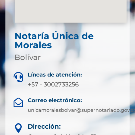
Notaría Única de
Morales
Bolívar
Líneas de atención:

+57 - 3002733256
Correo electrónico:

unicamoralesbolvar@supernotariado.gov.c
Dirección:
