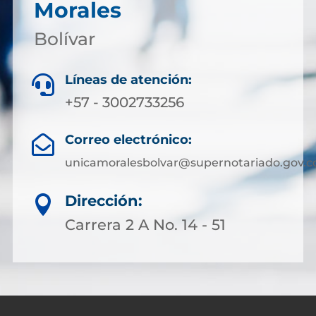
Morales
Bolívar
Líneas de atención:

+57 - 3002733256
Correo electrónico:

unicamoralesbolvar@supernotariado.gov.c
Dirección:

Carrera 2 A No. 14 - 51