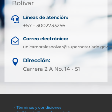
Bolívar
Líneas de atención:

+57 - 3002733256
Correo electrónico:

unicamoralesbolvar@supernotariado.gov.c
Dirección:

Carrera 2 A No. 14 - 51
• Términos y condiciones