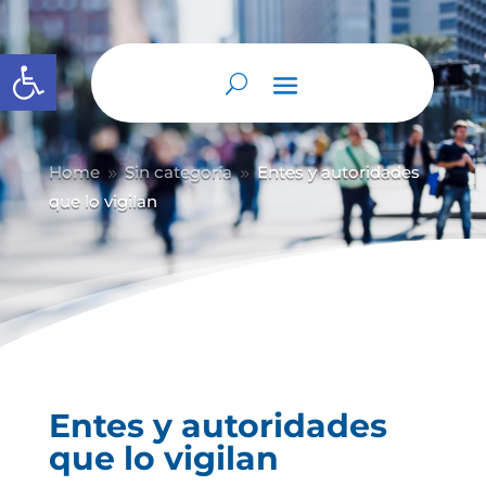
Abrir barra de herramientas
Home
Sin categoría
Entes y autoridades
9
9
que lo vigilan
Entes y autoridades
que lo vigilan