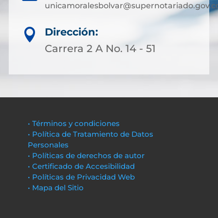
unicamoralesbolvar@supernotariado.gov.c
Dirección:

Carrera 2 A No. 14 - 51
• Términos y condiciones
• Política de Tratamiento de Datos
Personales
• Políticas de derechos de autor
• Certificado de Accesibilidad
• Políticas de Privacidad Web
• Mapa del Sitio