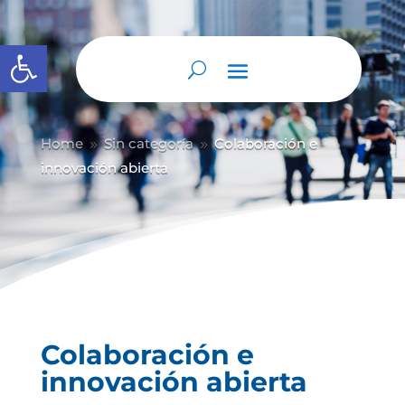
Abrir barra de herramientas
Home
Sin categoría
Colaboración e
9
9
innovación abierta
Colaboración e
innovación abierta