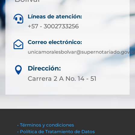
Líneas de atención:

+57 - 3002733256
Correo electrónico:

unicamoralesbolvar@supernotariado.gov.c
Dirección:

Carrera 2 A No. 14 - 51
• Términos y condiciones
• Política de Tratamiento de Datos