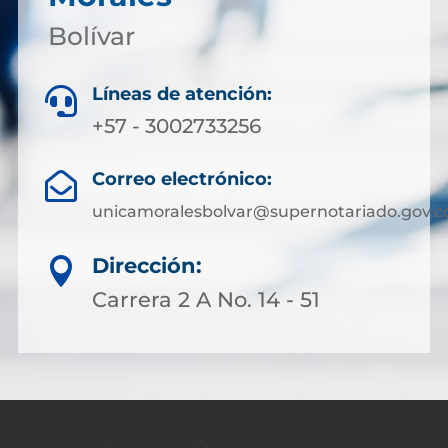
Bolívar
Líneas de atención:

+57 - 3002733256
Correo electrónico:

unicamoralesbolvar@supernotariado.gov.c
Dirección:

Carrera 2 A No. 14 - 51