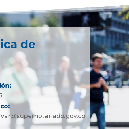
ica de
ión:
6
ico:
lvar@supernotariado.gov.co