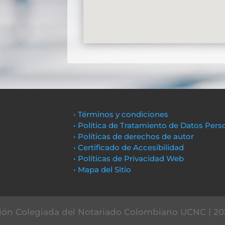
• Términos y condiciones
• Política de Tratamiento de Datos Pers
• Políticas de derechos de autor
• Certificado de Accesibilidad
• Políticas de Privacidad Web
• Mapa del Sitio
ón Colegiada del Notariado Colombiano UCNC | 20