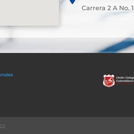
Carrera 2 A No. 1
onales
22