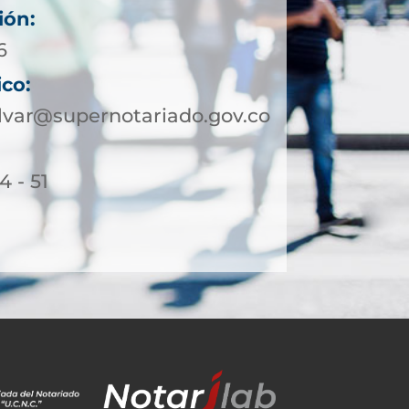
ión:
6
ico:
lvar@supernotariado.gov.co
4 - 51