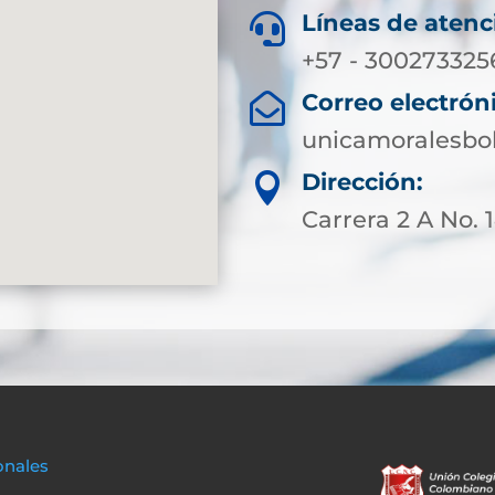
Líneas de atenc

+57 - 300273325
Correo electrón

unicamoralesbo
Dirección:

Carrera 2 A No. 1
onales