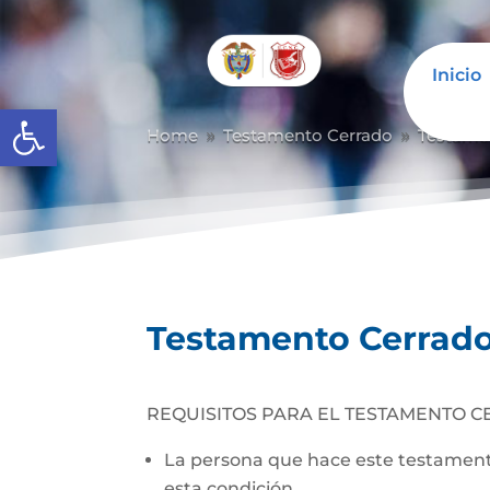
Inicio
Abrir barra de herramientas
Home
Testamento Cerrado
Testame
9
9
Testamento Cerrad
REQUISITOS PARA EL TESTAMENTO C
La persona que hace este testamento
esta condición.