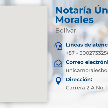
Notaría Ún
Morales
Bolívar
Líneas de atenc

+57 - 300273325
Correo electrón

unicamoralesbo
Dirección:

Carrera 2 A No. 1