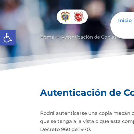
Inicio
Abrir barra de herramientas
Home
Autenticación de Copias
Aute
9
9
Autenticación de C
Podrá autenticarse una copia mecánic
que se tenga a la vista o que esta com
Decreto 960 de 1970.