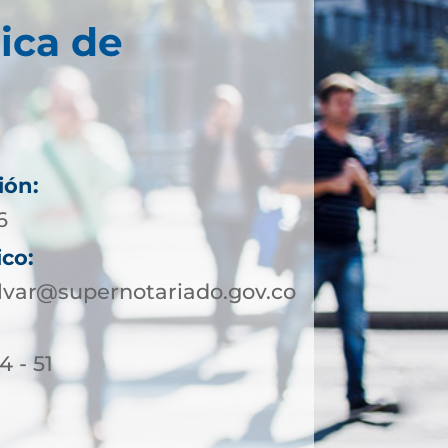
ica de
ión:
6
ico:
lvar@supernotariado.gov.co
4 - 51