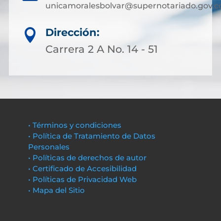
unicamoralesbolvar@supernotariado.gov.c
Dirección:

Carrera 2 A No. 14 - 51
• Términos y condiciones
• Política de Tratamiento de Datos
Personales
• Políticas de derechos de autor
• Certificado de Accesibilidad
• Políticas de Privacidad Web
• Mapa del Sitio